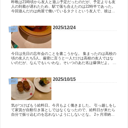
昨晩は21時頃から友人と遊ぶ予定だったのだが、予定よりも友
人の到着が遅れたため、駅で落ち合えたのは22時半であった。
今回遊んだのは肉屋で働いているタクミという友人で、彼は決
まって季節ごとに俺の町にやってくるのだ。 とりあえず駅の喫
煙所でど...
2025/12/24
日記
今日は先日の忘年会のことを書こうかな。 集まったのは高校の
頃の友人たち5人。厳密に言うと一人だけは高校の友人ではな
いのだが、なんでもいいわな。そいつのあだ名は爆弾だよ。 さ
て、日が暮れた頃に集まって居酒屋で飲んでいたのだが、なん
となく全員か...
2025/10/15
日記
気がつけばもう給料日。今月もよく働きました。 引っ越しをし
て家賃が自動引き落としではなくなったので、給料日が来たら
自分で振り込むのを忘れないようにしないとな。 2ヶ月滞納し
たら叩き出されるらしいよ。怖っ。 しかし、働いている限り、
家賃はしっ...