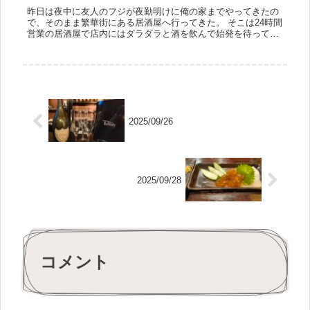
昨日は夜中に友人のフジが夜勤明けに俺の家までやってきたの
で、そのまま繁華街にある居酒屋へ行ってきた。 そこは24時間
営業の居酒屋で店内にはダラダラと酒を飲んで始発を待ってい
るグループが何組かいた。 フジと俺は政治や経済やらの小難し
い話はでき...
2025/09/26
2025/09/28
コメント