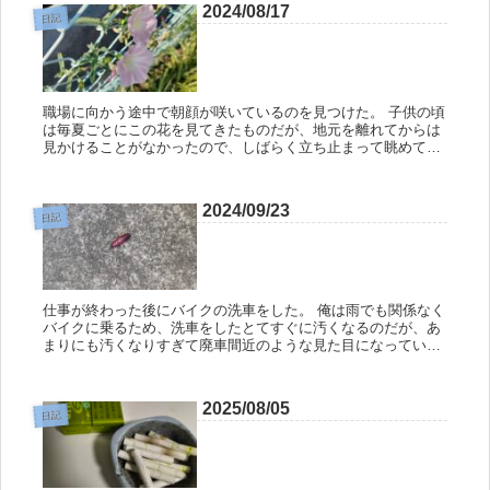
2024/08/17
日記
職場に向かう途中で朝顔が咲いているのを見つけた。 子供の頃
は毎夏ごとにこの花を見てきたものだが、地元を離れてからは
見かけることがなかったので、しばらく立ち止まって眺めてい
た。 淡い色が綺麗だな。 なんかの施設のフェンスに巻きつい
ていたものな...
2024/09/23
日記
仕事が終わった後にバイクの洗車をした。 俺は雨でも関係なく
バイクに乗るため、洗車をしたとてすぐに汚くなるのだが、あ
まりにも汚くなりすぎて廃車間近のような見た目になっていた
のでちょろっと洗うことにしたのだ。 以前、友人の家にバイク
に乗って遊び...
2025/08/05
日記