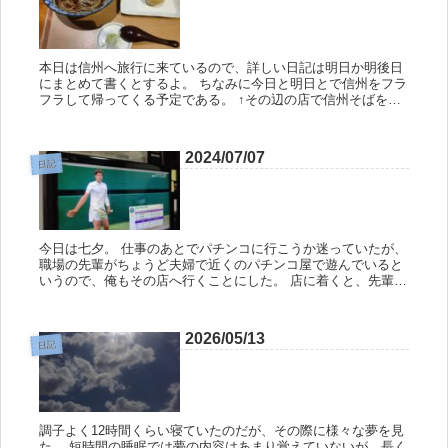
本日は信州へ旅行に来ているので、詳しい日記は明日か明後日
にまとめて書くとするよ。 ちなみに今日と明日とで信州をフラ
フラして帰ってくる予定である。 ↑その辺の店で信州そばを食
べた。 スゲー汁の色が濃いのな。 今回はニシンが乗っている
ニシンそば...
2024/07/07
日記
今日は七夕。 仕事のあとでパチンコに行こうか迷っていたが、
職場の先輩がちょうど夫婦で近くのパチンコ屋で遊んでいると
いうので、俺もその店へ行くことにした。 店に着くと、先輩夫
婦はスロットを調子よく回しているのを見つけた。 俺はパチン
コを打ちた...
2026/05/13
日記
調子よく12時間くらい寝ていたのだが、その際に様々な夢を見
た。 短時間の睡眠では夢の内容はあまり覚えていないが、長く