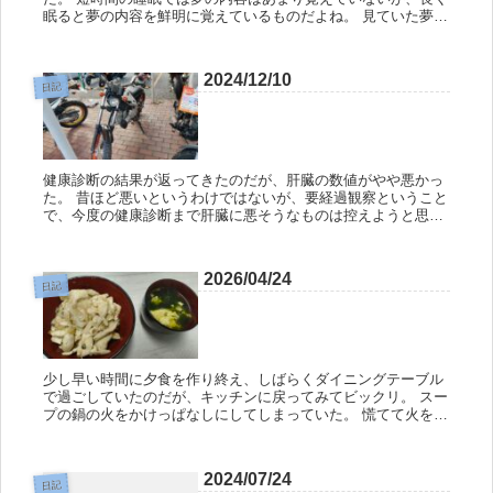
眠ると夢の内容を鮮明に覚えているものだよね。 見ていた夢の
中での俺はまだ高校生くらいの年齢で実家に住んでいた。 俺と
は直接面...
2024/12/10
日記
健康診断の結果が返ってきたのだが、肝臓の数値がやや悪かっ
た。 昔ほど悪いというわけではないが、要経過観察ということ
で、今度の健康診断まで肝臓に悪そうなものは控えようと思
う。 夜勤従事者は年に2回健康診断を受ける決まりになってい
るので、ちょっ...
2026/04/24
日記
少し早い時間に夕食を作り終え、しばらくダイニングテーブル
で過ごしていたのだが、キッチンに戻ってみてビックリ。 スー
プの鍋の火をかけっぱなしにしてしまっていた。 慌てて火を消
して鍋の中身を確認すると、スープが蒸発して減っていた。 危
ない危ない...
2024/07/24
日記