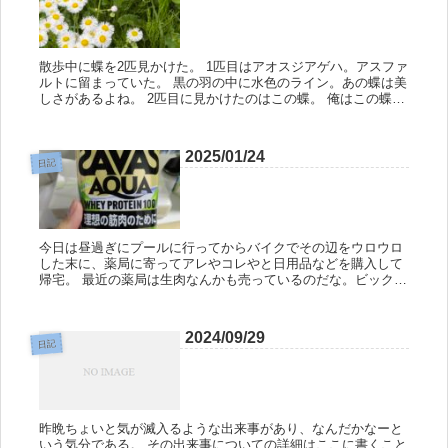
散歩中に蝶を2匹見かけた。 1匹目はアオスジアゲハ。アスファ
ルトに留まっていた。 黒の羽の中に水色のライン。あの蝶は美
しさがあるよね。 2匹目に見かけたのはこの蝶。 俺はこの蝶を
見て｢ゴマダラシジミ｣と名前が浮かんだのだが、調べてみると
全然...
2025/01/24
日記
今日は昼過ぎにプールに行ってからバイクでその辺をウロウロ
した末に、薬局に寄ってアレやコレやと日用品などを購入して
帰宅。 最近の薬局は生肉なんかも売っているのだな。ビックリ
だよ。 今回寄った薬局は肉が安かったので、夕飯は豚汁を作っ
て食べた。 ...
2024/09/29
日記
昨晩ちょいと気が滅入るような出来事があり、なんだかなーと
いう気分である。 その出来事についての詳細はここに書くこと