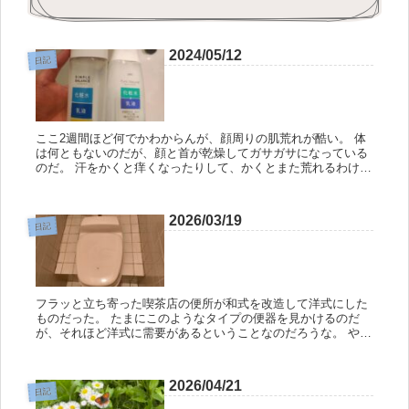
2024/05/12
日記
ここ2週間ほど何でかわからんが、顔周りの肌荒れが酷い。 体
は何ともないのだが、顔と首が乾燥してガサガサになっている
のだ。 汗をかくと痒くなったりして、かくとまた荒れるわけで
すよ。 俺はアトピーというわけではないが、肌が弱いので定期
的に荒れて...
2026/03/19
日記
フラッと立ち寄った喫茶店の便所が和式を改造して洋式にした
ものだった。 たまにこのようなタイプの便器を見かけるのだ
が、それほど洋式に需要があるということなのだろうな。 やは
り座れるという点が良いのかな。しゃがんで用を足すのは高齢
者には大変だろ...
2026/04/21
日記