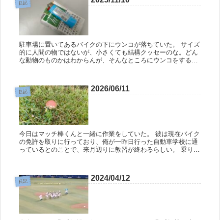
日記
駐車場に置いてあるバイクの下にウンコが落ちていた。 サイズ
的に人間の物ではないが、小さくても結構クッセーのな。どん
な動物のものかはわからんが、そんなところにウンコをするな
よな。 さて、ここまでが数日前の話。 昨日は天気が悪かった
ので、そのウ...
2026/06/11
日記
今日はマッチ棒くんと一緒に作業をしていた。 彼は現在バイク
の免許を取りに行っており、俺が一昨日行った自動車学校に通
っているとのことで、来月辺りに教習が終わるらしい。 乗りた
いバイクはカワサキのNinja400で、既に見積もりを出してもら
った...
2024/04/12
日記