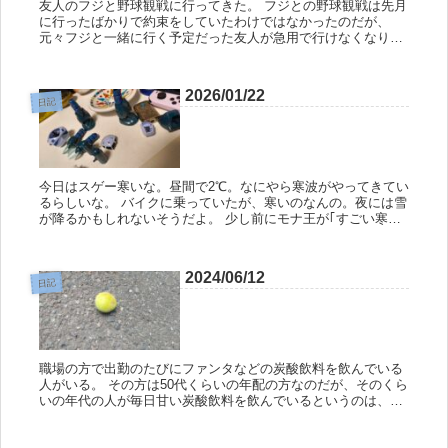
友人のフジと野球観戦に行ってきた。 フジとの野球観戦は先月
に行ったばかりで約束をしていたわけではなかったのだが、
元々フジと一緒に行く予定だった友人が急用で行けなくなり、
チケットも取っていたので暇そうな俺が誘われたというわけ
だ。 今日は夜勤明...
2026/01/22
日記
今日はスゲー寒いな。昼間で2℃。なにやら寒波がやってきてい
るらしいな。 バイクに乗っていたが、寒いのなんの。夜には雪
が降るかもしれないそうだよ。 少し前にモナ王が｢すごい寒い｣
ということを、なにかしら聞き馴染みのない方言で話していた
が、一体...
2024/06/12
日記
職場の方で出勤のたびにファンタなどの炭酸飲料を飲んでいる
人がいる。 その方は50代くらいの年配の方なのだが、そのくら
いの年代の人が毎日甘い炭酸飲料を飲んでいるというのは、な
んとなくだが珍しいように感じる。 アダ名をつけるならファン
タ爺だな。...