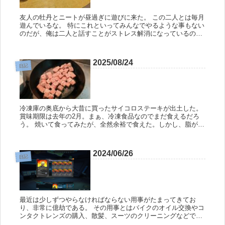
友人の牡丹とニートが昼過ぎに遊びに来た。 この二人とは毎月
遊んでいるな。 特にこれといってみんなでやるような事もない
のだが、俺は二人と話すことがストレス解消になっているの
で、今後も続けてもらいたいところだ。 ちなみに今日はイオン
に行って買い...
2025/08/24
日記
冷凍庫の奥底から大昔に買ったサイコロステーキが出土した。
賞味期限は去年の2月。まぁ、冷凍食品なのでまだ食えるだろ
う。 焼いて食ってみたが、全然余裕で食えた。しかし、脂が多
くてあんまり美味しくはなかったな。 それにしてもサイコロス
テーキって...
2024/06/26
日記
最近は少しずつやらなければならない用事がたまってきてお
り、非常に億劫である。 その用事とはバイクのオイル交換やコ
ンタクトレンズの購入、散髪、スーツのクリーニングなどで、
外に出て対応しないといけないものばかりだ。 めんどくせーな