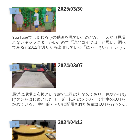
2025/03/30
日記
YouTubeでしまじろうの動画を見ていたのだが、一人だけ見慣
れないキャラクターがいたので「誰だコイツは」と思い、調べ
てみると2012年辺りから出演している「にゃっきい」というキ
ャラクターのようだった。 なんでも、元々いた「らむりん」と
いう...
2024/03/07
日記
最近は現場に応援という形で上司の方が来ており、俺やかりあ
げクンをはじめとしたリーダー以外のメンバーで仕事のOJTを
進めている。 半年前くらいに配属された後輩はOJTを行うのが
初めてなのでその人の成長を促しつつ、上司の方にもOJTを行
っている...
2024/04/13
日記