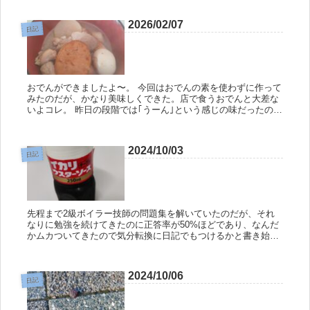
規模なものなの...
2026/02/07
日記
おでんができましたよ〜。 今回はおでんの素を使わずに作って
みたのだが、かなり美味しくできた。店で食うおでんと大差な
いよコレ。 昨日の段階では｢うーん｣という感じの味だったのだ
が、一晩おいたことによりいい感じになっていた。 鶏のもも肉
を入れた...
2024/10/03
日記
先程まで2級ボイラー技師の問題集を解いていたのだが、それ
なりに勉強を続けてきたのに正答率が50%ほどであり、なんだ
かムカついてきたので気分転換に日記でもつけるかと書き始め
た次第である。 いやはや、改めて自分の理解力の低さを痛感す
るね。 昔か...
2024/10/06
日記