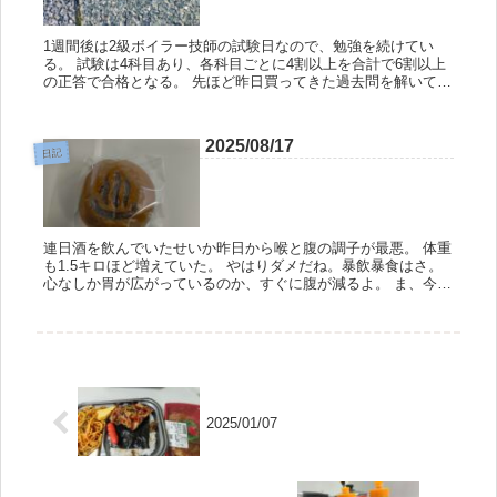
1週間後は2級ボイラー技師の試験日なので、勉強を続けてい
る。 試験は4科目あり、各科目ごとに4割以上を合計で6割以上
の正答で合格となる。 先ほど昨日買ってきた過去問を解いてい
たのだが、ボイラーの構造という科目の得点が2割であった。
よくわか...
2025/08/17
日記
連日酒を飲んでいたせいか昨日から喉と腹の調子が最悪。 体重
も1.5キロほど増えていた。 やはりダメだね。暴飲暴食はさ。
心なしか胃が広がっているのか、すぐに腹が減るよ。 ま、今日
からはまともな食事を心がけていこうじゃないの。 さて、次の
話題は...
2025/01/07