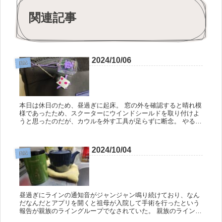
関連記事
2024/10/06
日記
本日は休日のため、昼過ぎに起床。 窓の外を確認すると晴れ模
様であったため、スクーターにウインドシールドを取り付けよ
うと思ったのだが、カウルを外す工具が足らずに断念。 やる気
がある時に限って上手くいかんとはな。クソッタレ。 明日から
は雨が続く...
2024/10/04
日記
昼過ぎにラインの通知音がジャンジャン鳴り続けており、なん
だなんだとアプリを開くと祖母が入院して手術を行ったという
報告が親族のライングループでなされていた。 親族のライング
ループといっても、メンバーは母と母の姉と祖母と俺だけの小