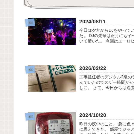
2024/08/11
日記
今日は夕方からDJをやって
た。 DJの先輩は正月にも
いて驚いた。 今回はユーロビ
2026/02/22
日記
工事担任者のデジタル2級の
んでいたのでスゲー時間がか
しに。 さて、今日からは過去
2024/10/20
日記
昨日の夜中のこと。 急に色
に思えてきた。 部屋でジッ