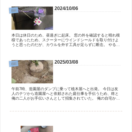
ばかりであ...
2024/10/06
日記
本日は休日のため、昼過ぎに起床。 窓の外を確認すると晴れ模
様であったため、スクーターにウインドシールドを取り付けよ
うと思ったのだが、カウルを外す工具が足らずに断念。 やる気
がある時に限って上手くいかんとはな。クソッタレ。 明日から
は雨が続く...
2025/03/08
日記
午前7時、造園屋のダンプに乗って植木屋へと出発。 今日は友
人のテツから造園屋へと依頼された庭仕事を手伝うため、柊と
俺の二人がお手伝いさんとして招集されていた。 俺の自宅から
しばらく走り、植木屋へと到着。 オリーブの木を積み込んで、
次は芝生屋...