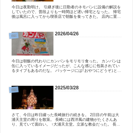
今日は夜勤明け。 引継ぎ後に日勤者のネモバンに設備の解説を
していたので、普段よりも一時間ほど遅い帰宅となった。 帰宅
後は風呂に入ってから喫茶店で朝飯を食ってきた。 店内に置い
てあったチラシで木彫りの教室が近くで開かれているのを知っ
た。 イン...
2026/04/26
日記
今日は朝飯の代わりにカンパンをモリモリ食った。 カンパンは
缶に入っているイメージだったが、こんな感じに包装されてい
るタイプもあるのだな。 パッケージには｢おやつにどうぞ｣と書
いてあるが、俺は食事として食ってやったぞ。ワッハッハ。 久
しぶりに...
2025/03/28
日記
さて、今日は昨日綴った長崎旅行の続きを。 2日目の午前は大
浦天主堂の周りを散策。 長崎には西洋風の建物がたくさんあ
り、見ていて面白い。 ↑大浦天主堂。立派な教会だった。 長崎
には坂が多いと聞いていたが、ホントにどこに行くにしても坂