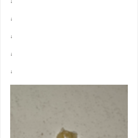
↓
↓
↓
↓
↓