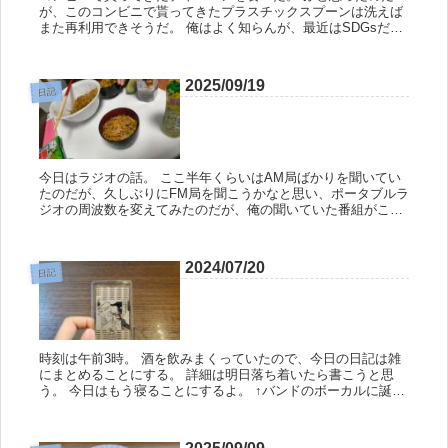
が、このコンビニで貰ってきたプラスチックスプーンは洗えば
また再利用できそうだ。 俺はよく知らんが、最近はSDGsだと
かなんとかで世間は騒いでいるので、もしかしたらそのうちに
割り箸やスプ...
2025/09/19
日記
今日はラジオの話。 ここ半年くらいはAM局ばかりを聞いてい
たのだが、久しぶりにFM局を聞こうかなと思い、ポータブルラ
ジオの周波数を変えてみたのだが、俺の聞いていた番組がこと
ごとく終了していて驚いた。 調べてみるとラジオは4月頃に番
組の大きな...
2024/07/20
日記
時刻は午前3時。 酒を飲みまくっていたので、今日の日記は雑
にまとめることにする。 詳細は明日落ち着いたら書こうと思
う。 今日はもう寝ることにするよ。 ↑バンドのボーカルに誕プ
レを貰ったよ。 俺が親族以外からプレゼントを貰うのはホント
に久しぶ...