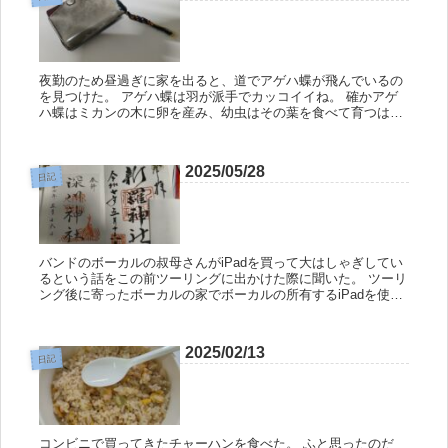
夜勤のため昼過ぎに家を出ると、道でアゲハ蝶が飛んでいるの
を見つけた。 アゲハ蝶は羽が派手でカッコイイね。 確かアゲ
ハ蝶はミカンの木に卵を産み、幼虫はその葉を食べて育つはず
なので、どこかにミカンの木があるのだろうな。 そういえば、
蝶は花の蜜を...
2025/05/28
日記
バンドのボーカルの叔母さんがiPadを買って大はしゃぎしてい
るという話をこの前ツーリングに出かけた際に聞いた。 ツーリ
ング後に寄ったボーカルの家でボーカルの所有するiPadを使っ
てミニバイクやガンダムについて調べたのだが、その際にキー
ボード...
2025/02/13
日記
コンビニで買ってきたチャーハンを食べた。 ふと思ったのだ