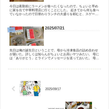
今日は夜勤前にラーメンが食べたくなったので、ちょいと早め
に家を出て中華料理店に行くことにした。 起きてから何も食べ
ていなかったので日替わりランチの大盛りを頼むと、スゲーデ
カい器で出てきた。 いや〜、旨いなぁラーメン。 これから仕
事だというの...
2025/07/21
日記
先日は俺の誕生日ということで、母から冷凍食品の詰め合わせ
が届いた。詳しくは知らんがちょいとお高いヤツみたい。 母に
は「ありがとう」とラインでメッセージを送っておいた。 母は
律儀なもので、毎年俺の誕生日やバレンタインデーに何かしら
の食い物を送...
2025/09/17