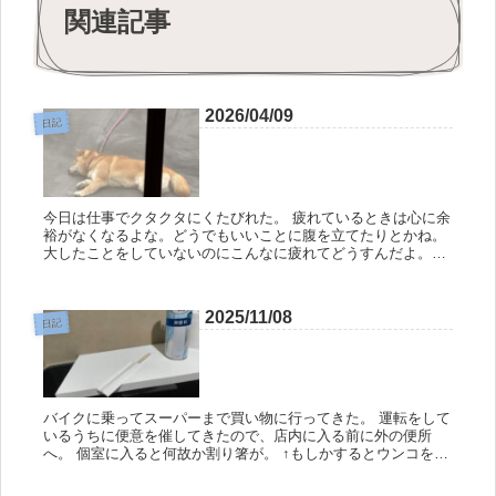
関連記事
2026/04/09
日記
今日は仕事でクタクタにくたびれた。 疲れているときは心に余
裕がなくなるよな。どうでもいいことに腹を立てたりとかね。
大したことをしていないのにこんなに疲れてどうすんだよ。
俺。 ↑モナ犬も今日は散歩で沢山歩いて疲れていたみたい。
ま、今日は早...
2025/11/08
日記
バイクに乗ってスーパーまで買い物に行ってきた。 運転をして
いるうちに便意を催してきたので、店内に入る前に外の便所
へ。 個室に入ると何故か割り箸が。 ↑もしかするとウンコを食
っているやつがいるのかもしれない さて、その後、店内に入る
と、近所に...