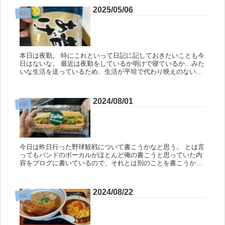
2025/05/06
日記
本日は夜勤。 特にこれといって日記に記しておきたいことも今
日はないな。 最近は夜勤をしているか明けで寝ているか…みた
いな生活を送っているため、生活が平坦で代わり映えのないも
のになりつつある。 ちょっとよくない傾向なので、今度の休み
の日は何か...
2024/08/01
日記
今日は昨日行った野球観戦について書こうかなと思う。 とは言
ってもバンドのボーカルがほとんど俺の書こうと思っていた内
容をブログに書いているので、それとは別のことを書こうか
な。 ↑ボーカルのブログ。 さて、昨日はボーカルと合流して球
場に入った時...
2024/08/22
日記