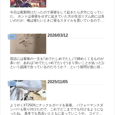
今日は夜勤明けだったので昼寝をして起きたら夕方になってい
た。 ホントは昼寝をせずに起きていた方が生活リズム的には良
いのだが、俺は寝たいときに寝るスタイルを貫いているので20
歳ごろから夜勤のある仕事は始めてから明けの日は毎回昼寝を
している。 ...
2026/03/12
日記
昔話には最後の一文を｢めでたしめでたし｣で締めくくるものが
多いが、あれは｢めでたし=めでたい(つまり良いことがあった)｣
という認識で合っているのだろうか？…という疑問が急に頭に
浮かんできた。 調べてみると、概ねそんな感じではあったのだ
が、古...
2025/11/05
日記
ようやくXT250Xにナックルガードを装着。 パフォーマンスダ
ンパーも取り付けたので、これでどこまででも行けるようにな
ったね。 真冬でも気合いとともに走っていこうや。 コイツは