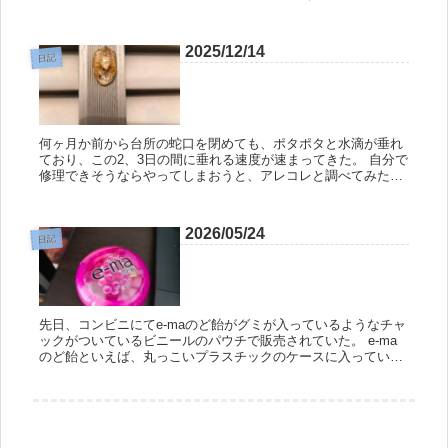
事故にあって全損扱いになっても、修復して乗っているくらい
気に入っ...
2025/12/14
日記
何ヶ月か前から台所の蛇口を閉めても、ポタポタと水滴が垂れ
ており、この2、3日の間に垂れる速度が速まってきた。 自分で
修理できそうならやってしまおうと、アレコレと調べてみたの
だが、どうも個人での修理は難しそうだったので、不動産屋の
おっさんに連...
2026/05/24
日記
先日、コンビニにてe-maのど飴がグミが入っているようなチャ
ックがついているビニールのパウチで販売されていた。 e-ma
のど飴といえば、丸っこいプラスチックのケースに入っている
イメージだったのだが、そのコンビニにはチャックつきのビニ
ールに入...