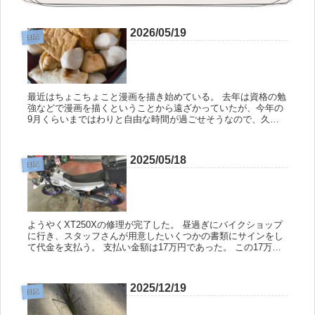
2026/05/19
日記
最近はちょこちょこと漫画を描き始めている。 去年は資格の勉
強などで漫画を描くということから遠ざかっていたが、今年の
9月くらいまではわりと自由な時間が過ごせそうなので、久し
ぶりに描いてみるか〜と思ってね。 今はリハビリを兼ねて16ペ
ージくらい...
2025/05/18
日記
ようやくXT250Xの修理が完了した。 昼過ぎにバイクショップ
に行き、スタッフさんが用意したいくつかの書類にサインをし
て代金を支払う。 支払い金額は17万円であった。 この17万円
は保険会社から支払われるものではないので、俺にとっては結
構な...
2025/12/19
日記