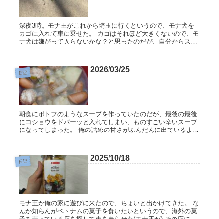
深夜3時。モナ王がこれから埼玉に行くというので、モナ犬を
カゴに入れて車に乗せた。 カゴはそれほど大きくないので、モ
ナ犬は嫌がって入らないかな？と思ったのだが、自分からスッ
と入っていった。えらいぞ。えら犬だな。 その後、俺が荷物を
いくつか乗せ...
2026/03/25
日記
朝食にポトフのようなスープを作っていたのだが、最後の最後
にコショウをドバーッと入れてしまい、ものすごい辛いスープ
になってしまった。 俺の詰めの甘さがふんだんに出ているよ
な。仕事でも最後の方にミスをするんだよな。反省しろよな。
どうしたものか...
2025/10/18
日記
モナ王が俺の家に遊びに来たので、ちょいと出かけてきた。 な
んか知らんがベトナムの菓子を食いたいというので、海外の菓
子を売っている店を探して車を走らせた(モナ王が) その店に入