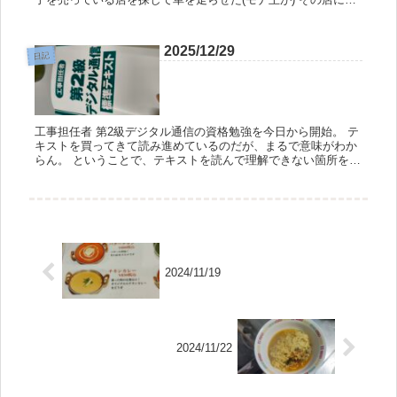
ると客は外国人だらけで、日本人は俺らだけであった。聞えて
くる言葉も...
2025/12/29
日記
工事担任者 第2級デジタル通信の資格勉強を今日から開始。 テ
キストを買ってきて読み進めているのだが、まるで意味がわか
らん。 ということで、テキストを読んで理解できない箇所を生
成AIに解説をさせながら、勉強を進めている。 計算問題を捨て
て、要...
2024/11/19
2024/11/22