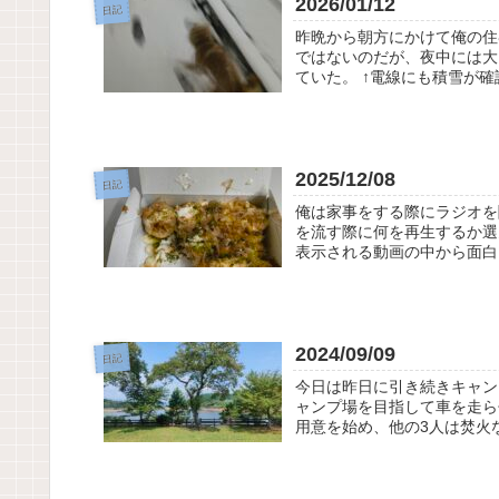
2026/01/12
日記
昨晩から朝方にかけて俺の住
ではないのだが、夜中には大
ていた。 ↑電線にも積雪が確
2025/12/08
日記
俺は家事をする際にラジオを聞
を流す際に何を再生するか選
表示される動画の中から面白そ
2024/09/09
日記
今日は昨日に引き続きキャン
ャンプ場を目指して車を走ら
用意を始め、他の3人は焚火な