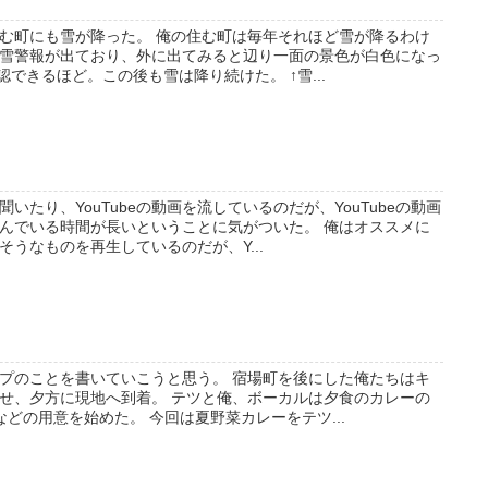
む町にも雪が降った。 俺の住む町は毎年それほど雪が降るわけ
雪警報が出ており、外に出てみると辺り一面の景色が白色になっ
認できるほど。この後も雪は降り続けた。 ↑雪...
いたり、YouTubeの動画を流しているのだが、YouTubeの動画
んでいる時間が長いということに気がついた。 俺はオススメに
うなものを再生しているのだが、Y...
プのことを書いていこうと思う。 宿場町を後にした俺たちはキ
せ、夕方に現地へ到着。 テツと俺、ボーカルは夕食のカレーの
どの用意を始めた。 今回は夏野菜カレーをテツ...