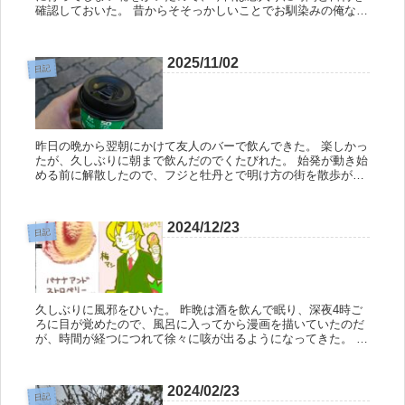
確認しておいた。 昔からそそっかしいことでお馴染みの俺なの
で、定期的にこのようなことがあるんだよね。 ま、リハビリに
遅刻したり...
2025/11/02
日記
昨日の晩から翌朝にかけて友人のバーで飲んできた。 楽しかっ
たが、久しぶりに朝まで飲んだのでくたびれた。 始発が動き始
める前に解散したので、フジと牡丹とで明け方の街を散歩がて
ら、バーの最寄り駅から2駅先まで歩くことにした。 三人で
「頭が痛ぇ」...
2024/12/23
日記
久しぶりに風邪をひいた。 昨晩は酒を飲んで眠り、深夜4時ご
ろに目が覚めたので、風呂に入ってから漫画を描いていたのだ
が、時間が経つにつれて徐々に咳が出るようになってきた。 こ
れはマズいかもしれん…と、8時ごろに布団にもぐり込むと同
時に13時ま...
2024/02/23
日記