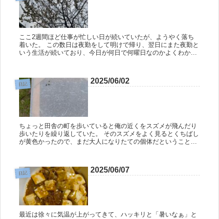
ここ2週間ほど仕事が忙しい日が続いていたが、ようやく落ち
着いた。 この数日は夜勤をして明けで帰り、翌日にまた夜勤と
いう生活が続いており、今日が何日で何曜日なのかよくわから
なくなってきていたが、それも今日までの話だ。 俺のやってい
る仕事は勤務...
2025/06/02
日記
ちょっと田舎の町を歩いていると俺の近くをスズメが飛んだり
歩いたりを繰り返していた。 そのスズメをよく見るとくちばし
が黄色かったので、まだ大人になりたての個体だということが
わかった。 多分、飛ぶ練習みたいなことをしているのだろう
な。 追いかけ...
2025/06/07
日記
最近は徐々に気温が上がってきて、ハッキリと「暑いなぁ」と