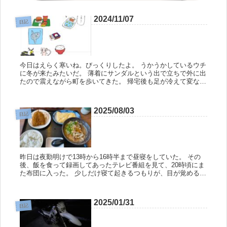
2024/11/07
日記
今日はえらく寒いね。びっくりしたよ。 うかうかしているウチ
に冬が来たみたいだ。 薄着にサンダルという出で立ちで外に出
たので震えながら町を歩いてきた。 帰宅後も足が冷えて変な感
じがしている。 こういうことをしているとしもやけになるのだ
ろうな。...
2025/08/03
日記
昨日は夜勤明けで13時から16時半まで昼寝をしていた。 その
後、飯を食って録画してあったテレビ番組を見て、20時頃にま
た布団に入った。 少しだけ寝て起きるつもりが、目が覚めると
深夜2時。 このまま寝てしまおうか。そう思って目を閉じる
と、すぐ...
2025/01/31
日記