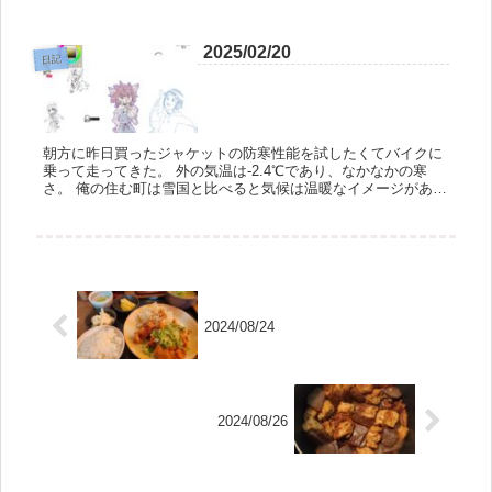
したり、実習中に使う作業着の帽子を家に忘れたと思ったら机
の中に入っ...
2025/02/20
日記
朝方に昨日買ったジャケットの防寒性能を試したくてバイクに
乗って走ってきた。 外の気温は-2.4℃であり、なかなかの寒
さ。 俺の住む町は雪国と比べると気候は温暖なイメージがある
が、夜明け前の数時間だけは氷点下まで気温が下がったりする
のだ。 さ...
2024/08/24
2024/08/26