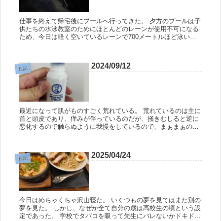
仕事を終えて帰宅後にプールへ行ってきた。 夕方のプールは子
供たちの水泳教室のためにほとんどのレーンが使用不可になる
ため、今日は軽く空いているレーンで700メートルほど泳い
で、後は水中をウォーキングして帰宅。 今月は休日に友人と遊
ぶ機会が多く...
2024/09/12
日記
最近になって肌がものすごく荒れている。 荒れているのは主に
首と頭皮であり、痒みが伴っているのだが、掻きむしると逆に
悪化するので触らぬように我慢をしているので、まぁまぁのス
トレスである。 日中は我慢していても就寝時に無意識のうちに
掻いてしまっ...
2025/04/24
日記
今日はめちゃくちゃ沢山寝た。 いくつもの夢を見てはまた別の
夢を見た。 しかし、なぜか全て自分の歳は高校生の頃という設
定であった。 学校でタバコを吸って先生にバレないかドキドキ