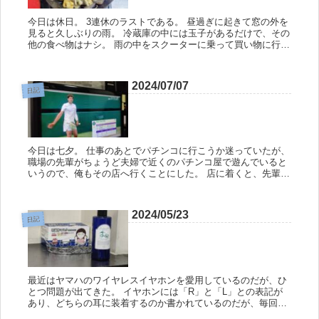
今日は休日。 3連休のラストである。 昼過ぎに起きて窓の外を
見ると久しぶりの雨。 冷蔵庫の中には玉子があるだけで、その
他の食べ物はナシ。 雨の中をスクーターに乗って買い物に行く
気にならなかったので、散歩がてら普段は利用しないスーパー
へ行くこ...
2024/07/07
日記
今日は七夕。 仕事のあとでパチンコに行こうか迷っていたが、
職場の先輩がちょうど夫婦で近くのパチンコ屋で遊んでいると
いうので、俺もその店へ行くことにした。 店に着くと、先輩夫
婦はスロットを調子よく回しているのを見つけた。 俺はパチン
コを打ちた...
2024/05/23
日記
最近はヤマハのワイヤレスイヤホンを愛用しているのだが、ひ
とつ問題が出てきた。 イヤホンには「R」と「L」との表記が
あり、どちらの耳に装着するのか書かれているのだが、毎回つ
ける前に『…どっちが右なんだ？』となる。 そんで、ちょっと