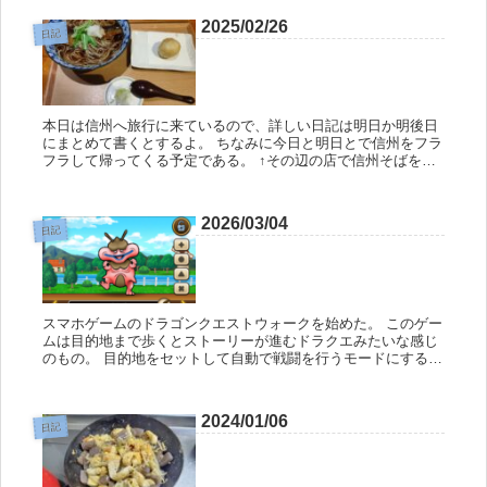
2025/02/26
日記
本日は信州へ旅行に来ているので、詳しい日記は明日か明後日
にまとめて書くとするよ。 ちなみに今日と明日とで信州をフラ
フラして帰ってくる予定である。 ↑その辺の店で信州そばを食
べた。 スゲー汁の色が濃いのな。 今回はニシンが乗っている
ニシンそば...
2026/03/04
日記
スマホゲームのドラゴンクエストウォークを始めた。 このゲー
ムは目的地まで歩くとストーリーが進むドラクエみたいな感じ
のもの。 目的地をセットして自動で戦闘を行うモードにする
と、歩いているうちに勝手に敵を倒してくれるのでいい感じだ
よ。 ただ、シ...
2024/01/06
日記