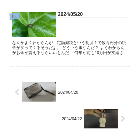
ンごとに1度俺の住む町にやってくる。 今回は肉屋のタクミ冬
の陣という...
2024/05/20
日記
なんかよくわからんが、定額減税という制度？で数万円分の税
金が戻ってくるそうだよ。 どういう事なんだ？ よくわからん
がお金が貰えるならいいもんだ。 何年か前も10万円が支給され
た事があったよね。 あんな感じなのだろうか。 職場の人に聞
いても『...
2024/04/20
2024/04/22