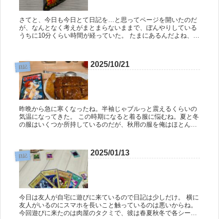
さてと、今日も今日とて日記を…と思ってページを開いたのだ
が、なんとなく考えがまとまらないままで、ぼんやりしている
うちに10分くらい時間が経っていた。 たまにあるんだよね、こ
ういう日が。 そういう日はさっさと寝るに限るな。 まだ20時
前だが、...
2025/10/21
日記
昨晩から急に寒くなったね。半袖じゃブルっと震えるくらいの
気温になってきた。 この時期になると着る服に悩むね。夏と冬
の服はいくつか所持しているのだが、秋用の服を俺はほとんど
持っていないんだよね。 毎年何かしらの服を買おうと思うのだ
が、思ってい...
2025/01/13
日記
今日は友人が自宅に遊びに来ているので日記は少しだけ。 横に
友人がいるのにスマホを長いこと触っているのは悪いからね。
今回遊びに来たのは肉屋のタクミで、彼は春夏秋冬で各シーズ