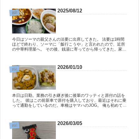
2025/08/12
日記
今日はソーマの親父さんの法要に出席してきた。 法要は1時間
ほどで終わり、ソーマに「飯行こうや」と言われたので、近所
の中華料理屋へ。 その後、銭湯に寄ってから帰ってきた。家に
着く頃には日付が変わっていた。 ソーマとは数年ぶりに会った
のだが、良...
2026/01/10
日記
本日は日勤。業務の引き継ぎ後に後輩のワッティと原付の話を
した。 彼はこの前新車で原付を購入しており、最近はそれに乗
って通勤をしているのだ。車種はヤマハのJOG。 俺も初めて乗
った原付はJOGだったんだよね。JOGのZRエボリューションっ
てヤ...
2026/03/05
日記